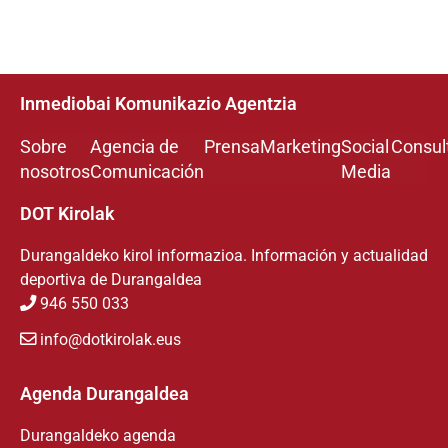
Inmediobai Komunikazio Agentzia
Sobre
Agencia de
Prensa
Marketing
Social
Consul
nosotros
Comunicación
Media
DOT Kirolak
Durangaldeko kirol informazioa. Información y actualidad
deportiva de Durangaldea
946 550 033
info@dotkirolak.eus
Agenda Durangaldea
Durangaldeko agenda