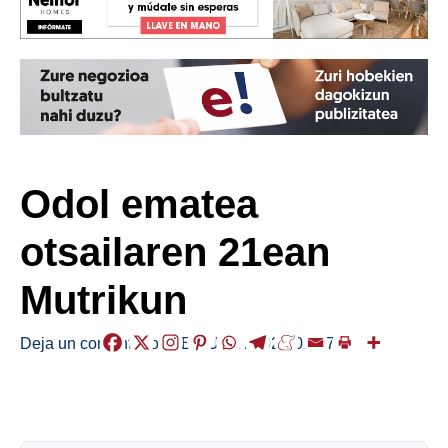
Odol ematea
otsailaren 21ean
Mutrikun
Deja un comentario
/
ABISUAK
/
2025-02-17