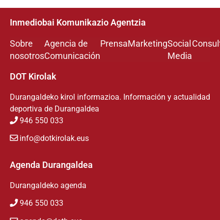
Inmediobai Komunikazio Agentzia
Sobre
Agencia de
Prensa
Marketing
Social
Consul
nosotros
Comunicación
Media
DOT Kirolak
Durangaldeko kirol informazioa. Información y actualidad
deportiva de Durangaldea
946 550 033
info@dotkirolak.eus
Agenda Durangaldea
Durangaldeko agenda
946 550 033