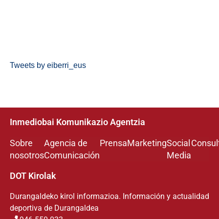
Tweets by eiberri_eus
Inmediobai Komunikazio Agentzia
Sobre
Agencia de
Prensa
Marketing
Social
Consul
nosotros
Comunicación
Media
DOT Kirolak
Durangaldeko kirol informazioa. Información y actualidad
deportiva de Durangaldea