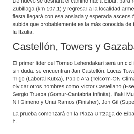
De nuevo se deshará el camino hacia Eibar, para rep
Zubillaga (km 107,1) y regresar a la localidad armera
fiesta llegará con esa ansiada y esperada ascensión
subida que probablemente es la más conocida de E
la Itzulia.
Castellón, Towers y Gazabal
El primer líder del Torneo Lehendakari será un cicli
sin duda, se encuentran Jan Castellón, Lucas Towe
Trigo (Laboral Kutxa), Pablo Ara (Telco’m-ON Clim
olvidar otros nombres como Víctor Castellano (Es
Sergio Trueba (Gomur-Cantabria Infinita), Iñaki M
Nil Gimeno y Unai Ramos (Finisher), Jon Gil (Supe
La prueba comenzará en la Plaza Untzaga de Eibar 
h.