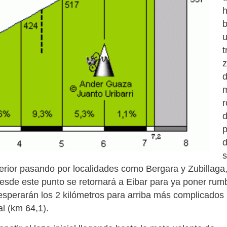
b
t
r
p
s
interior pasando por localidades como Bergara y Zubillaga
esde este punto se retornará a Eibar para ya poner rum
 esperarán los 2 kilómetros para arriba más complicados
l (km 64,1).