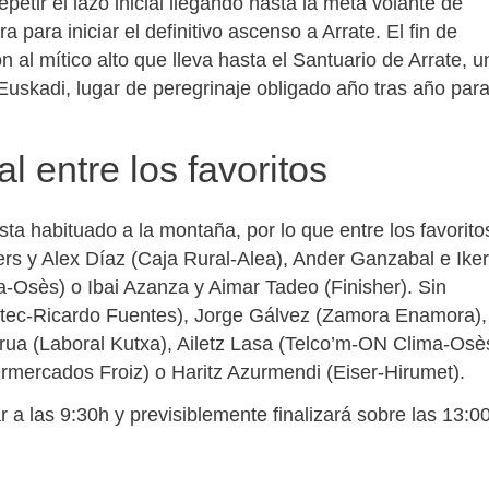
etir el lazo inicial llegando hasta la meta volante de
 para iniciar el definitivo ascenso a Arrate. El fin de
 al mítico alto que lleva hasta el Santuario de Arrate, u
uskadi, lugar de peregrinaje obligado año tras año par
 entre los favoritos
sta habituado a la montaña, por lo que entre los favorito
rs y Alex Díaz (Caja Rural-Alea), Ander Ganzabal e Iker
a-Osès) o Ibai Azanza y Aimar Tadeo (Finisher). Sin
etec-Ricardo Fuentes), Jorge Gálvez (Zamora Enamora),
urua (Laboral Kutxa), Ailetz Lasa (Telco’m-ON Clima-Osè
rmercados Froiz) o Haritz Azurmendi (Eiser-Hirumet).
a las 9:30h y previsiblemente finalizará sobre las 13:0