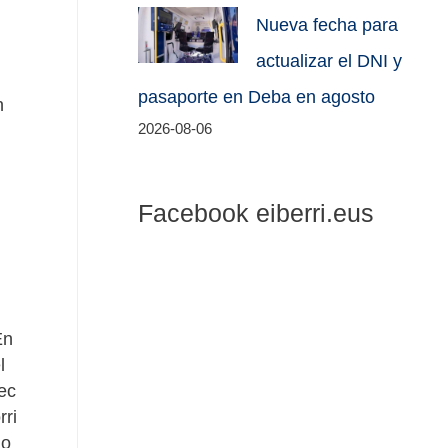
Nueva fecha para
actualizar el DNI y
pasaporte en Deba en agosto
n
2026-08-06
Facebook eiberri.eus
En
l
ec
rri
do