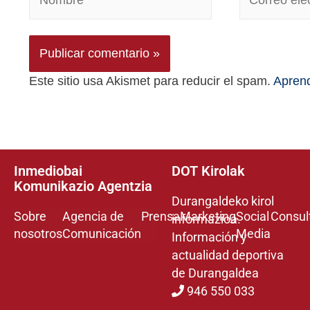
Este sitio usa Akismet para reducir el spam.
Aprend
Inmediobai
DOT Kirolak
Komunikazio Agentzia
Durangaldeko kirol
Sobre
Agencia de
Prensa
Marketing
Social
Consul
informazioa.
nosotros
Comunicación
Media
Información y
actualidad deportiva
de Durangaldea
946 550 033