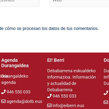
e cómo se procesan los datos de tus comentarios.
Agenda
EI! Berri
Do
Durangaldea
Debabarrena eskualdeko
Du
toría
Durangaldeko
informazioa. Información
In
agenda
y actualidad de
Du
Debabarrena
946 550 033
946 550 033
agenda@dotb.eus
info@eiberri.eus