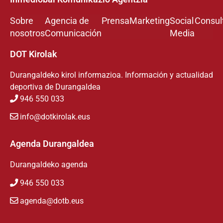
Sobre
Agencia de
Prensa
Marketing
Social
Consul
nosotros
Comunicación
Media
DOT Kirolak
Durangaldeko kirol informazioa. Información y actualidad
deportiva de Durangaldea
946 550 033
info@dotkirolak.eus
Agenda Durangaldea
Durangaldeko agenda
946 550 033
agenda@dotb.eus