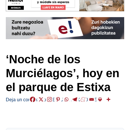
‘Noche de los
Murciélagos’, hoy en
el parque de Estixa
Deja un comentario
/
ABISUAK
/
2026-06-05