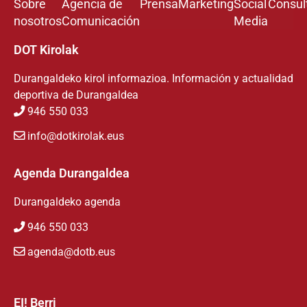
Sobre
Agencia de
Prensa
Marketing
Social
Consul
nosotros
Comunicación
Media
DOT Kirolak
Durangaldeko kirol informazioa. Información y actualidad
deportiva de Durangaldea
946 550 033
info@dotkirolak.eus
Agenda Durangaldea
Durangaldeko agenda
946 550 033
agenda@dotb.eus
EI! Berri