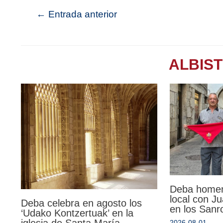
←
Entrada anterior
ALBIS
Deba homen
local con Ju
Deba celebra en agosto los
en los Sanr
‘Udako Kontzertuak’ en la
2026-08-01