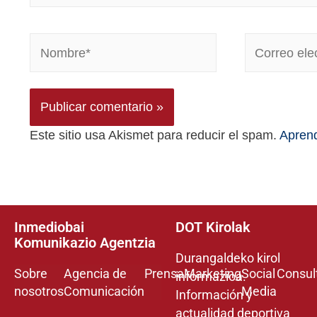
Este sitio usa Akismet para reducir el spam.
Aprend
Inmediobai
DOT Kirolak
Komunikazio Agentzia
Durangaldeko kirol
Sobre
Agencia de
Prensa
Marketing
Social
Consul
informazioa.
nosotros
Comunicación
Media
Información y
actualidad deportiva