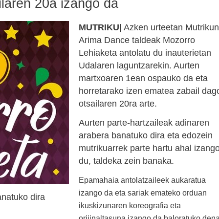
laren 20a izango da
MUTRIKU|
Azken urteetan Mutrikun
Arima Dance taldeak Mozorro
Lehiaketa antolatu du inauterietan
Udalaren laguntzarekin. Aurten
martxoaren 1ean ospauko da eta
horretarako izen ematea zabail dag
otsailaren 20ra arte.
Aurten parte-hartzaileak adinaren
arabera banatuko dira eta edozein
mutrikuarrek parte hartu ahal izang
du, taldeka zein banaka.
Epamahaia antolatzaileek aukaratua
izango da eta sariak emateko orduan
anatuko dira
ikuskizunaren koreografia eta
orijinaltasuna izango da baloratuko dena