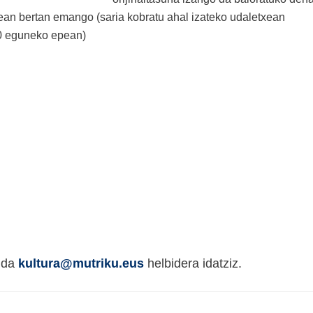
nean bertan emango (saria kobratu ahal izateko udaletxean
30 eguneko epean)
o da
kultura@mutriku.eus
helbidera idatziz.