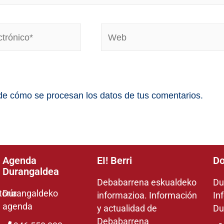
e cómo se procesan los datos de tus comentarios.
Agenda
EI! Berri
Do
Durangaldea
Debabarrena eskualdeko
Du
toría
Durangaldeko
informazioa. Información
In
agenda
y actualidad de
Du
Debabarrena