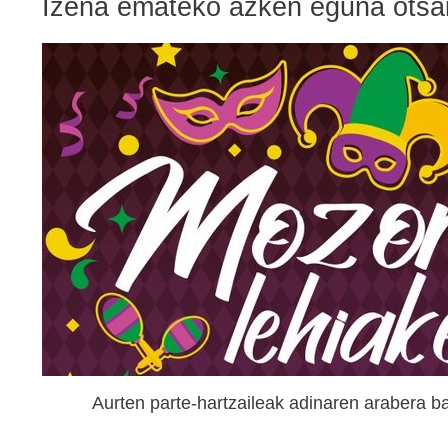
Izena emateko azken eguna otsai
Aurten parte-hartzaileak adinaren arabera b