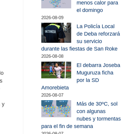
menos calor para
el domingo
2026-08-09
La Policía Local
de Deba reforzará
su servicio
durante las fiestas de San Roke
2026-08-08
El debarra Joseba
Muguruza ficha
lo
por la SD
s
Amorebieta
e
2026-08-07
Más de 30ºC, sol
 y
con algunas
nubes y tormentas
para el fin de semana
2026-08-07