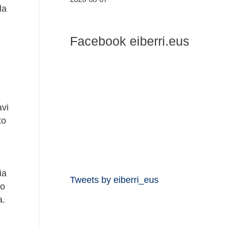
la
Facebook eiberri.eus
avi
to
ia
Tweets by eiberri_eus
 o
a.