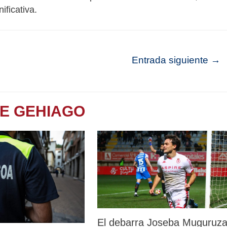
ficativa.
Entrada siguiente
→
TE GEHIAGO
El debarra Joseba Muguruz