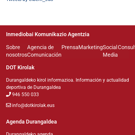
Inmediobai Komunikazio Agentzia
Sobre
Agencia de
Prensa
Marketing
Social
Consul
nosotros
Comunicación
Media
DOT Kirolak
Durangaldeko kirol informazioa. Información y actualidad
deportiva de Durangaldea
946 550 033
info@dotkirolak.eus
Agenda Durangaldea
Durangaldeko agenda