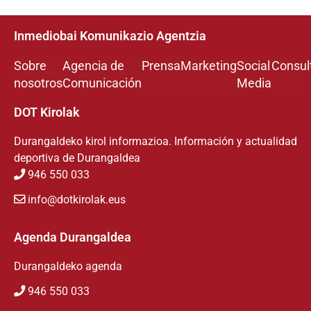
Inmediobai Komunikazio Agentzia
Sobre
Agencia de
Prensa
Marketing
Social
Consul
nosotros
Comunicación
Media
DOT Kirolak
Durangaldeko kirol informazioa. Información y actualidad
deportiva de Durangaldea
946 550 033
info@dotkirolak.eus
Agenda Durangaldea
Durangaldeko agenda
946 550 033