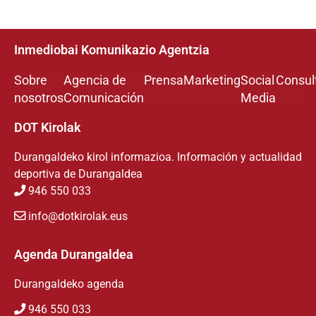
Inmediobai Komunikazio Agentzia
Sobre
Agencia de
Prensa
Marketing
Social
Consul
nosotros
Comunicación
Media
DOT Kirolak
Durangaldeko kirol informazioa. Información y actualidad
deportiva de Durangaldea
946 550 033
info@dotkirolak.eus
Agenda Durangaldea
Durangaldeko agenda
946 550 033