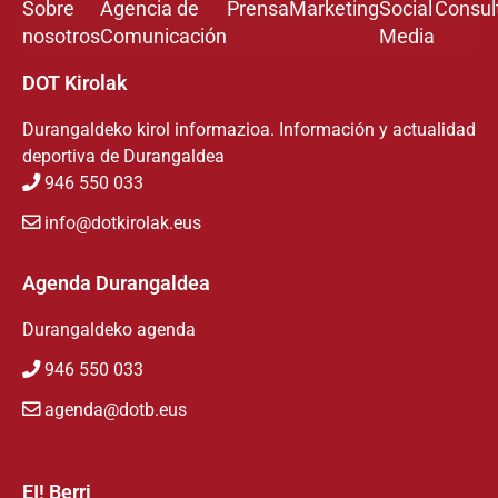
Sobre
Agencia de
Prensa
Marketing
Social
Consul
nosotros
Comunicación
Media
DOT Kirolak
Durangaldeko kirol informazioa. Información y actualidad
deportiva de Durangaldea
946 550 033
info@dotkirolak.eus
Agenda Durangaldea
Durangaldeko agenda
946 550 033
agenda@dotb.eus
EI! Berri