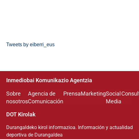
Tweets by eiberri_eus
Inmediobai Komunikazio Agentzia
Sobre
Agencia de
Prensa
Marketing
Social
Consul
nosotros
Comunicación
Media
DOT Kirolak
Durangaldeko kirol informazioa. Información y actualidad
deportiva de Durangaldea