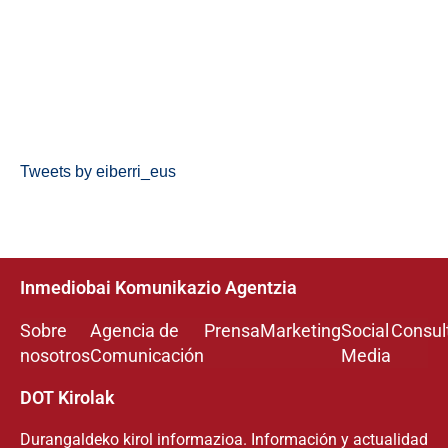
Tweets by eiberri_eus
Inmediobai Komunikazio Agentzia
Sobre
Agencia de
Prensa
Marketing
Social
Consul
nosotros
Comunicación
Media
DOT Kirolak
Durangaldeko kirol informazioa. Información y actualidad