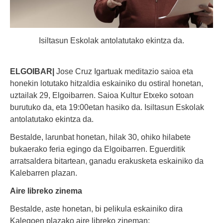
Isiltasun Eskolak antolatutako ekintza da.
ELGOIBAR|
Jose Cruz Igartuak meditazio saioa eta
honekin lotutako hitzaldia eskainiko du ostiral honetan,
uztailak 29, Elgoibarren. Saioa Kultur Etxeko sotoan
burutuko da, eta 19:00etan hasiko da. Isiltasun Eskolak
antolatutako ekintza da.
Bestalde, larunbat honetan, hilak 30, ohiko hilabete
bukaerako feria egingo da Elgoibarren. Eguerditik
arratsaldera bitartean, ganadu erakusketa eskainiko da
Kalebarren plazan.
Aire libreko zinema
Bestalde, aste honetan, bi pelikula eskainiko dira
Kalegoen plazako aire libreko zineman: