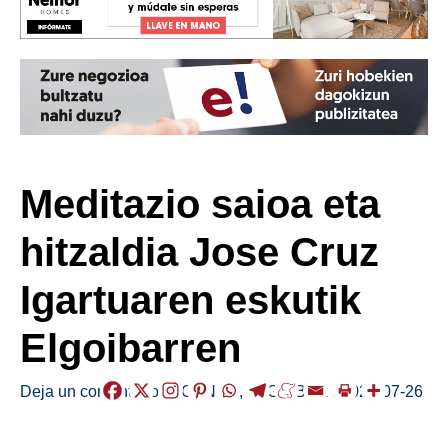
Meditazio saioa eta
hitzaldia Jose Cruz
Igartuaren eskutik
Elgoibarren
Deja un comentario
/
AGENDA
,
ELGOIBAR
/
2022-07-26