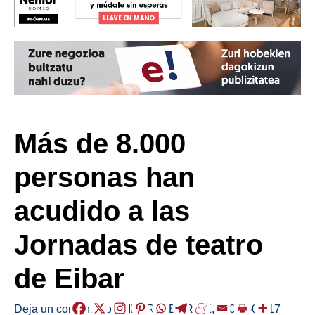
Más de 8.000
personas han
acudido a las
Jornadas de teatro
de Eibar
Deja un comentario
/
EIBAR
,
HERRIAK
,
/
2025-04-17