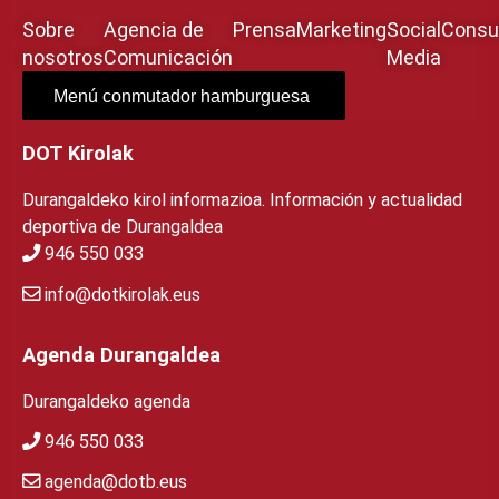
Sobre
Agencia de
Prensa
Marketing
Social
Consul
nosotros
Comunicación
Media
Menú conmutador hamburguesa
DOT Kirolak
Durangaldeko kirol informazioa. Información y actualidad
deportiva de Durangaldea
946 550 033
info@dotkirolak.eus
Agenda Durangaldea
Durangaldeko agenda
946 550 033
agenda@dotb.eus