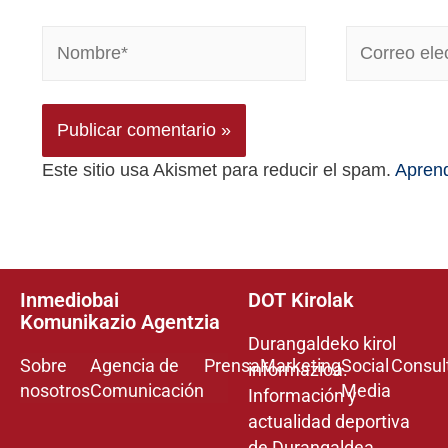
Este sitio usa Akismet para reducir el spam.
Aprend
Inmediobai
DOT Kirolak
Komunikazio Agentzia
Durangaldeko kirol
Sobre
Agencia de
Prensa
Marketing
Social
Consul
informazioa.
nosotros
Comunicación
Media
Información y
actualidad deportiva
de Durangaldea