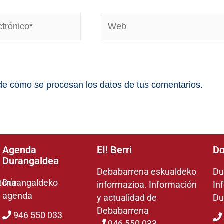
e cómo se procesan los datos de tus comentarios.
Agenda
EI! Berri
Do
Durangaldea
Debabarrena eskualdeko
Du
toría
Durangaldeko
informazioa. Información
In
agenda
y actualidad de
Du
Debabarrena
946 550 033
946 550 033