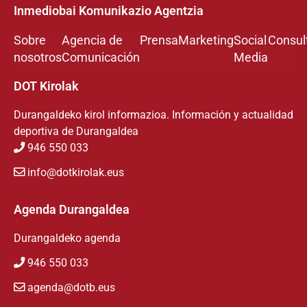
Inmediobai Komunikazio Agentzia
Sobre
Agencia de
Prensa
Marketing
Social
Consul
nosotros
Comunicación
Media
DOT Kirolak
Durangaldeko kirol informazioa. Información y actualidad
deportiva de Durangaldea
946 550 033
info@dotkirolak.eus
Agenda Durangaldea
Durangaldeko agenda
946 550 033
agenda@dotb.eus