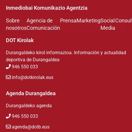
Inmediobai Komunikazio Agentzia
Sobre
Agencia de
Prensa
Marketing
Social
Consul
nosotros
Comunicación
Media
DOT Kirolak
Durangaldeko kirol informazioa. Información y actualidad
deportiva de Durangaldea
946 550 033
info@dotkirolak.eus
Agenda Durangaldea
Durangaldeko agenda
946 550 033
agenda@dotb.eus