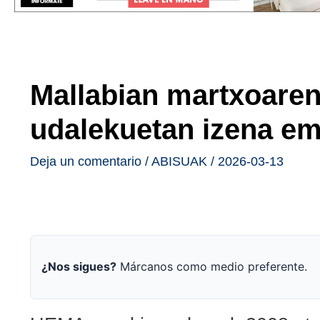
Mallabian martxoaren 
udalekuetan izena e
Deja un comentario
/
ABISUAK
/
2026-03-13
¿Nos sigues?
Márcanos como medio preferente.