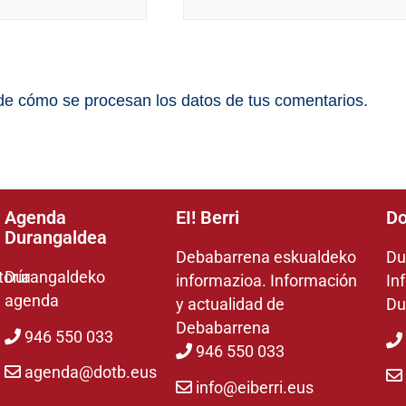
e cómo se procesan los datos de tus comentarios.
Agenda
EI! Berri
Do
Durangaldea
Debabarrena eskualdeko
Du
toría
Durangaldeko
informazioa. Información
In
agenda
y actualidad de
Du
Debabarrena
946 550 033
946 550 033
agenda@dotb.eus
info@eiberri.eus