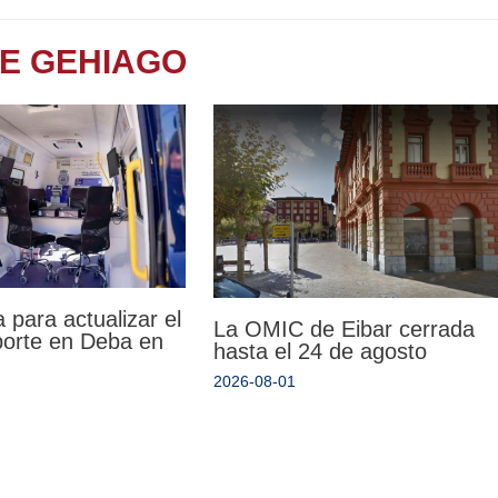
TE GEHIAGO
 para actualizar el
La OMIC de Eibar cerrada
porte en Deba en
hasta el 24 de agosto
2026-08-01