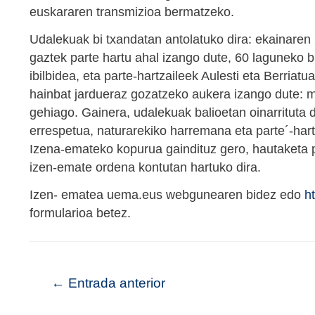
euskararen transmizioa bermatzeko.
Udalekuak bi txandatan antolatuko dira: ekainaren 2
gaztek parte hartu ahal izango dute, 60 laguneko 
ibilbidea, eta parte-hartzaileek Aulesti eta Berriat
hainbat jardueraz gozatzeko aukera izango dute: men
gehiago. Gainera, udalekuak balioetan oinarrituta 
errespetua, naturarekiko harremana eta parte´-har
Izena-emateko kopurua gaindituz gero, hautaketa p
izen-emate ordena kontutan hartuko dira.
Izen- ematea uema.eus webgunearen bidez edo
h
formularioa betez.
←
Entrada anterior