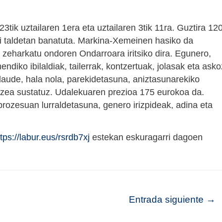
3tik uztailaren 1era eta uztailaren 3tik 11ra. Guztira 12
bi taldetan banatuta. Markina-Xemeinen hasiko da
ua zeharkatu ondoren Ondarroara iritsiko dira. Egunero,
diko ibilaldiak, tailerrak, kontzertuak, jolasak eta asko
daude, hala nola, parekidetasuna, aniztasunarekiko
tzea sustatuz. Udalekuaren prezioa 175 eurokoa da.
rozesuan lurraldetasuna, genero irizpideak, adina eta
ttps://labur.eus/rsrdb7xj
estekan eskuragarri dagoen
Entrada siguiente
→