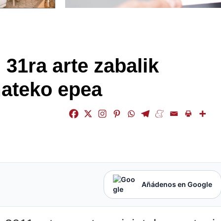
31ra arte zabalik
mateko epea
Añádenos en Google