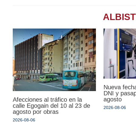
ALBIS
Nueva fecha
DNI y pasa
agosto
Afecciones al tráfico en la
calle Egogain del 10 al 23 de
2026-08-06
agosto por obras
2026-08-06