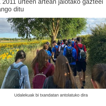
011 urteen artean jaiotako gazteei
ango ditu
Udalekuak bi txandatan antolatuko dira