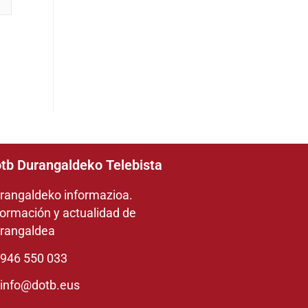
tb Durangaldeko Telebista
rangaldeko informazioa.
formación y actualidad de
rangaldea
946 550 033
info@dotb.eus