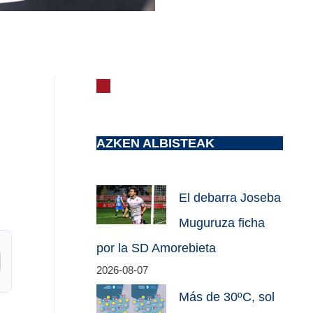
AZKEN ALBISTEAK
El debarra Joseba
Muguruza ficha
por la SD Amorebieta
2026-08-07
Más de 30ºC, sol