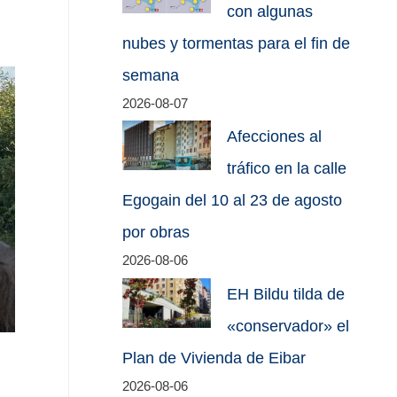
con algunas
nubes y tormentas para el fin de
semana
2026-08-07
Afecciones al
tráfico en la calle
Egogain del 10 al 23 de agosto
por obras
2026-08-06
EH Bildu tilda de
«conservador» el
Plan de Vivienda de Eibar
2026-08-06