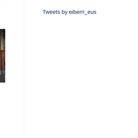
Tweets by eiberri_eus