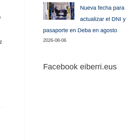
Nueva fecha para
0
actualizar el DNI y
pasaporte en Deba en agosto
2026-08-06
z
Facebook eiberri.eus