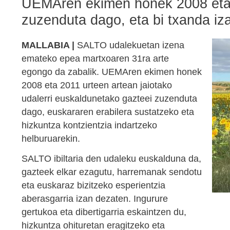
UEMAren ekimen honek 2008 eta 2
zuzenduta dago, eta bi txanda iz
MALLABIA |
SALTO udalekuetan izena
emateko epea martxoaren 31ra arte
egongo da zabalik. UEMAren ekimen honek
2008 eta 2011 urteen artean jaiotako
udalerri euskaldunetako gazteei zuzenduta
dago, euskararen erabilera sustatzeko eta
hizkuntza kontzientzia indartzeko
helburuarekin.
SALTO ibiltaria den udaleku euskalduna da,
gazteek elkar ezagutu, harremanak sendotu
eta euskaraz bizitzeko esperientzia
aberasgarria izan dezaten. Ingurure
gertukoa eta dibertigarria eskaintzen du,
hizkuntza ohituretan eragitzeko eta