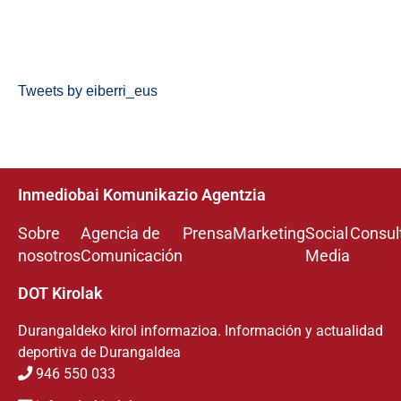
Tweets by eiberri_eus
Inmediobai Komunikazio Agentzia
Sobre
Agencia de
Prensa
Marketing
Social
Consul
nosotros
Comunicación
Media
DOT Kirolak
Durangaldeko kirol informazioa. Información y actualidad
deportiva de Durangaldea
946 550 033