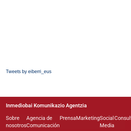
Tweets by eiberri_eus
Inmediobai Komunikazio Agentzia
Sobre
Agencia de
Prensa
Marketing
Social
Consul
nosotros
Comunicación
Media