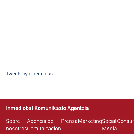
Tweets by eiberri_eus
Inmediobai Komunikazio Agentzia
Sobre
Agencia de
Prensa
Marketing
Social
Consul
nosotros
Comunicación
Media