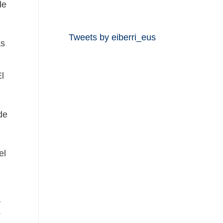
de
Tweets by eiberri_eus
as
El
de
el
a
s