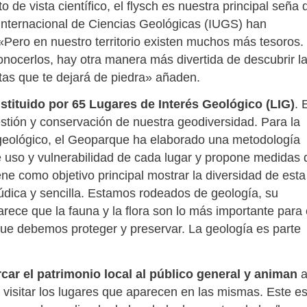
 de vista científico, el flysch es nuestra principal seña 
Internacional de Ciencias Geológicas (IUGS) han
 «Pero en nuestro territorio existen muchos más tesoros.
conocerlos, hay otra manera más divertida de descubrir l
as que te dejará de piedra» añaden.
tituido por 65 Lugares de Interés Geológico (LIG)
. 
estión y conservación de nuestra geodiversidad. Para la
s geológico, el Geoparque ha elaborado una metodología
 de uso y vulnerabilidad de cada lugar y propone medidas 
ene como objetivo principal mostrar la diversidad de esta
dica y sencilla. Estamos rodeados de geología, su
ece que la fauna y la flora son lo más importante para 
ue debemos proteger y preservar. La geología es parte
rcar el patrimonio local al público general y animan
 visitar los lugares que aparecen en las mismas. Este e