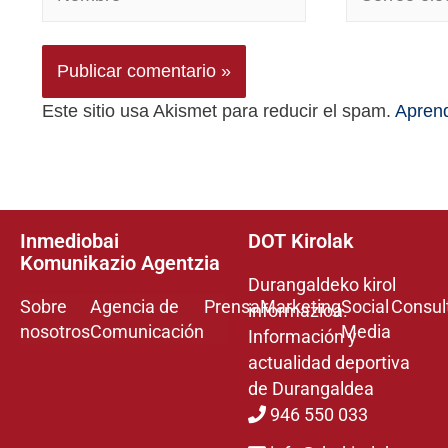
Este sitio usa Akismet para reducir el spam.
Aprend
Inmediobai
DOT Kirolak
Komunikazio Agentzia
Durangaldeko kirol
Sobre
Agencia de
Prensa
Marketing
Social
Consul
informazioa.
nosotros
Comunicación
Media
Información y
actualidad deportiva
de Durangaldea
946 550 033