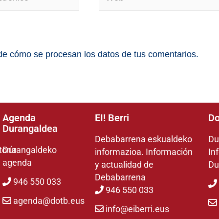
e cómo se procesan los datos de tus comentarios.
Agenda
EI! Berri
Do
Durangaldea
Debabarrena eskualdeko
Du
toría
Durangaldeko
informazioa. Información
In
agenda
y actualidad de
Du
Debabarrena
946 550 033
946 550 033
agenda@dotb.eus
info@eiberri.eus