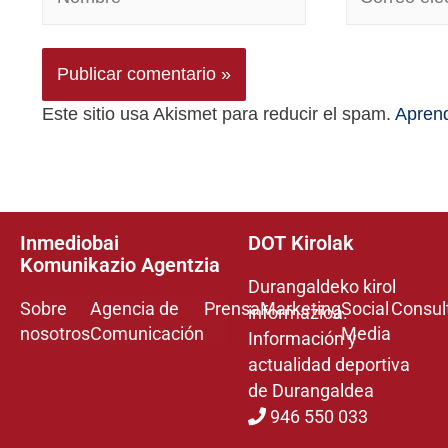
Este sitio usa Akismet para reducir el spam.
Aprend
Inmediobai
DOT Kirolak
Komunikazio Agentzia
Durangaldeko kirol
Sobre
Agencia de
Prensa
Marketing
Social
Consul
informazioa.
nosotros
Comunicación
Media
Información y
actualidad deportiva
de Durangaldea
946 550 033