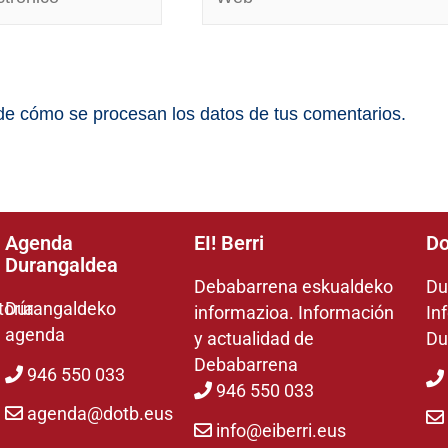
e cómo se procesan los datos de tus comentarios.
Agenda
EI! Berri
Do
Durangaldea
Debabarrena eskualdeko
Du
toría
Durangaldeko
informazioa. Información
In
agenda
y actualidad de
Du
Debabarrena
946 550 033
946 550 033
agenda@dotb.eus
info@eiberri.eus