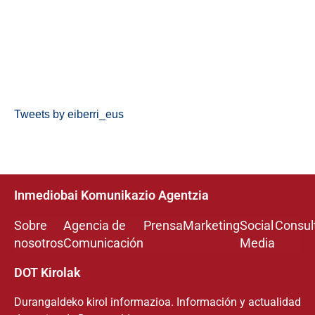
Tweets by eiberri_eus
Inmediobai Komunikazio Agentzia
Sobre
Agencia de
Prensa
Marketing
Social
Consul
nosotros
Comunicación
Media
DOT Kirolak
Durangaldeko kirol informazioa. Información y actualidad