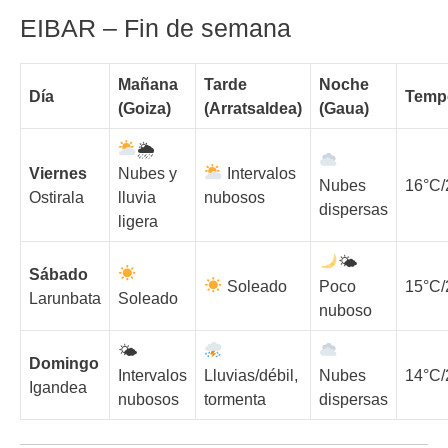
EIBAR – Fin de semana
Mañana
Tarde
Noche
Día
Temp
(Goiza)
(Arratsaldea)
(Gaua)
🌦
Viernes
Nubes y
Intervalos
Nubes
16°C/
Ostirala
lluvia
nubosos
dispersas
ligera
🌤
Sábado
Soleado
Poco
15°C/
Larunbata
Soleado
nuboso
🌤
Domingo
Intervalos
Lluvias/débil,
Nubes
14°C/
Igandea
nubosos
tormenta
dispersas