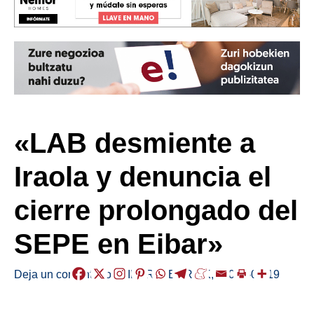
«LAB desmiente a
Iraola y denuncia el
cierre prolongado del
SEPE en Eibar»
Deja un comentario
/
EIBAR
,
HERRIAK
,
/
2025-09-19