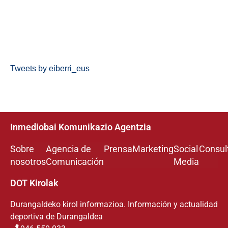
Tweets by eiberri_eus
Inmediobai Komunikazio Agentzia
Sobre
Agencia de
Prensa
Marketing
Social
Consul
nosotros
Comunicación
Media
DOT Kirolak
Durangaldeko kirol informazioa. Información y actualidad
deportiva de Durangaldea