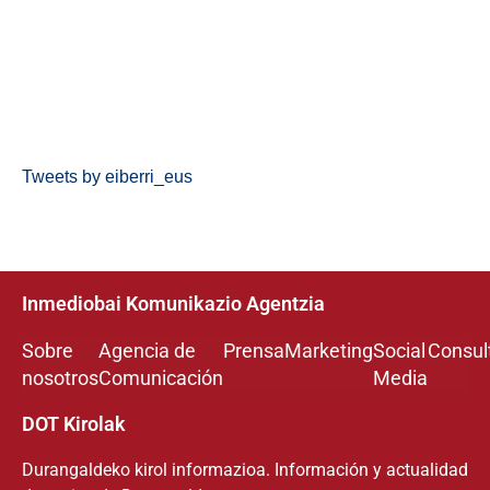
Tweets by eiberri_eus
Inmediobai Komunikazio Agentzia
Sobre
Agencia de
Prensa
Marketing
Social
Consul
nosotros
Comunicación
Media
DOT Kirolak
Durangaldeko kirol informazioa. Información y actualidad