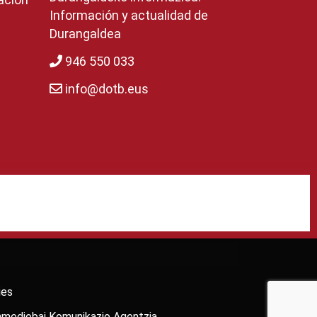
Información y actualidad de
Durangaldea
946 550 033
info@dotb.eus
ies
nmediobai Komunikazio Agentzia
.