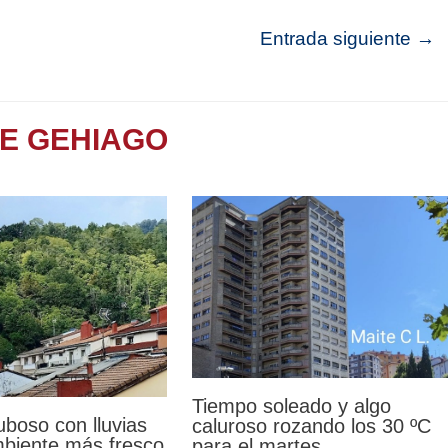
Entrada siguiente
→
TE GEHIAGO
Tiempo soleado y algo
uboso con lluvias
caluroso rozando los 30 ºC
mbiente más fresco
para el martes