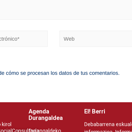
e cómo se procesan los datos de tus comentarios.
Agenda
EI! Berri
Durangaldea
kirol
Debabarrena eskua
ocial
Consultoría
Durangaldeko
informazioa. Inform