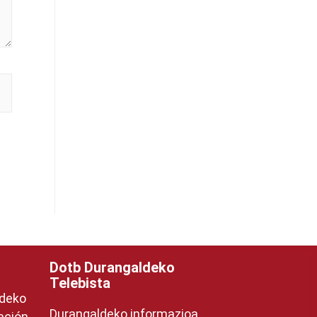
Dotb Durangaldeko
Telebista
ldeko
Durangaldeko informazioa.
ación