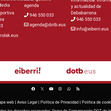
Media
agenda
y
y actualidad de
portiva
Debabarrena
946 550 033
ea
946 550 033
agenda@dotb.eus
33
info@eiberri.eus
rolak.eus
pa web |
Aviso Legal |
Política de Privacidad |
Política de cook
odos los derechos reservados. Grupo de Comunicación DOT de
I