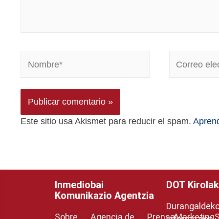
Este sitio usa Akismet para reducir el spam.
Aprend
Inmediobai
DOT Kirolak
Komunikazio Agentzia
Durangaldeko 
Sobre
Agencia de
Prensa
Marketing
S
informazioa.