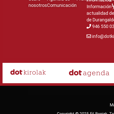
nosotros
Comunicación
Información 
actualidad de
de Durangald
946 550 0
info@dotki
Ma
Copyright © 2025
Ei! Berriak
. T