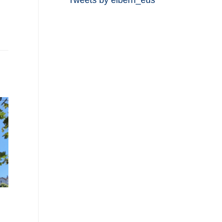
Tweets by eiberri_eus