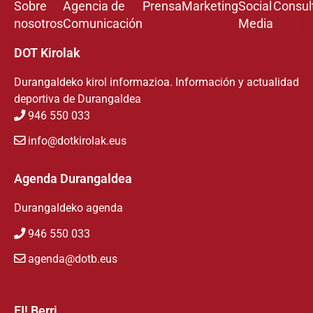
Sobre
Agencia de
Prensa
Marketing
Social
Consul
nosotros
Comunicación
Media
DOT Kirolak
Durangaldeko kirol informazioa. Información y actualidad
deportiva de Durangaldea
946 550 033
info@dotkirolak.eus
Agenda Durangaldea
Durangaldeko agenda
946 550 033
agenda@dotb.eus
EI! Berri