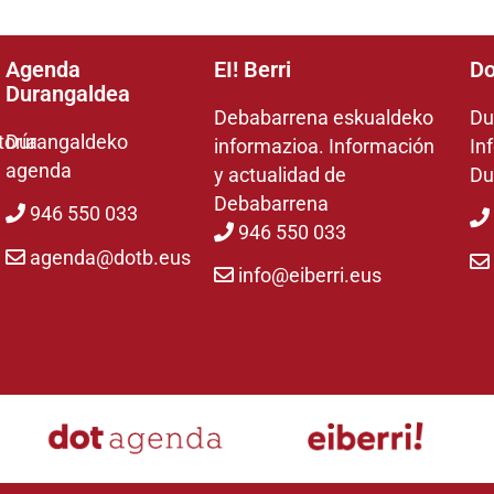
Agenda
EI! Berri
Do
Durangaldea
Debabarrena eskualdeko
Du
toría
Durangaldeko
informazioa. Información
In
agenda
y actualidad de
Du
Debabarrena
946 550 033
946 550 033
agenda@dotb.eus
info@eiberri.eus