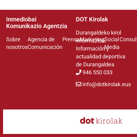
Inmediobai
DOT Kirolak
Komunikazio Agentzia
Durangaldeko kirol
Sobre
Agencia de
Prensa
Marketing
Social
Consul
informazioa.
nosotros
Comunicación
Media
Información y
actualidad deportiva
de Durangaldea
946 550 033
info@dotkirolak.eus