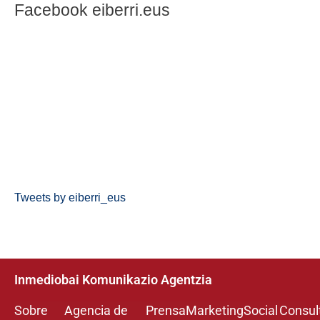
Facebook eiberri.eus
Tweets by eiberri_eus
Inmediobai Komunikazio Agentzia
Sobre
Agencia de
Prensa
Marketing
Social
Consul