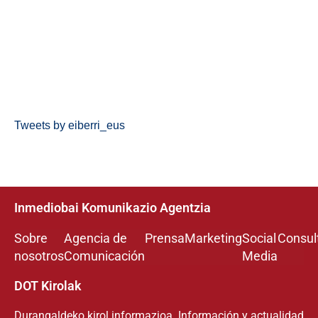
Tweets by eiberri_eus
Inmediobai Komunikazio Agentzia
Sobre
Agencia de
Prensa
Marketing
Social
Consul
nosotros
Comunicación
Media
DOT Kirolak
Durangaldeko kirol informazioa. Información y actualidad