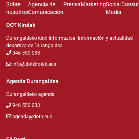
Sobre
Agencia de
Prensa
Marketing
Social
Consul
nosotros
Comunicación
Media
DOT Kirolak
Durangaldeko kirol informazioa. Información y actualidad
deportiva de Durangaldea
946 550 033
info@dotkirolak.eus
Agenda Durangaldea
Durangaldeko agenda
946 550 033
agenda@dotb.eus