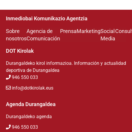
Inmediobai Komunikazio Agentzia
Sobre
Agencia de
Prensa
Marketing
Social
Consul
nosotros
Comunicación
Media
DOT Kirolak
Durangaldeko kirol informazioa. Información y actualidad
deportiva de Durangaldea
946 550 033
info@dotkirolak.eus
Agenda Durangaldea
Durangaldeko agenda
946 550 033