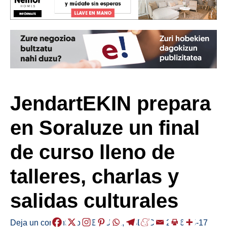
JendartEKIN prepara
en Soraluze un final
de curso lleno de
talleres, charlas y
salidas culturales
Deja un comentario
/
ABISUAK
,
AGENDA
/
2026-05-17