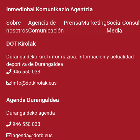
Inmediobai Komunikazio Agentzia
Sobre
Agencia de
Prensa
Marketing
Social
Consul
nosotros
Comunicación
Media
DOT Kirolak
Durangaldeko kirol informazioa. Información y actualidad
deportiva de Durangaldea
946 550 033
info@dotkirolak.eus
Agenda Durangaldea
Durangaldeko agenda
946 550 033
agenda@dotb.eus