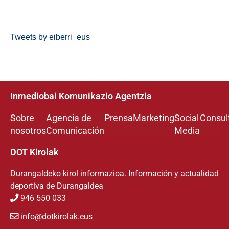
Tweets by eiberri_eus
Inmediobai Komunikazio Agentzia
Sobre
Agencia de
Prensa
Marketing
Social
Consul
nosotros
Comunicación
Media
DOT Kirolak
Durangaldeko kirol informazioa. Información y actualidad
deportiva de Durangaldea
946 550 033
info@dotkirolak.eus