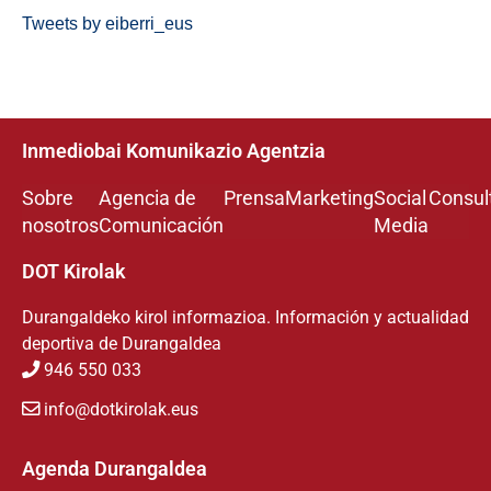
Tweets by eiberri_eus
Inmediobai Komunikazio Agentzia
Sobre
Agencia de
Prensa
Marketing
Social
Consul
nosotros
Comunicación
Media
DOT Kirolak
Durangaldeko kirol informazioa. Información y actualidad
deportiva de Durangaldea
946 550 033
info@dotkirolak.eus
Agenda Durangaldea