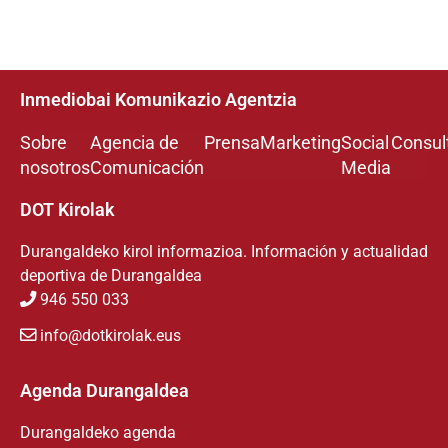
Inmediobai Komunikazio Agentzia
Sobre
Agencia de
Prensa
Marketing
Social
Consul
nosotros
Comunicación
Media
DOT Kirolak
Durangaldeko kirol informazioa. Información y actualidad
deportiva de Durangaldea
946 550 033
info@dotkirolak.eus
Agenda Durangaldea
Durangaldeko agenda