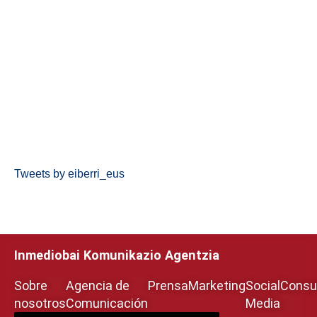
Tweets by eiberri_eus
Inmediobai Komunikazio Agentzia
Sobre
Agencia de
Prensa
Marketing
Social
Consul
nosotros
Comunicación
Media