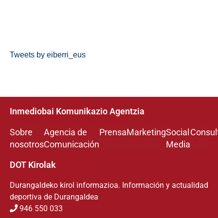
Tweets by eiberri_eus
Inmediobai Komunikazio Agentzia
Sobre
Agencia de
Prensa
Marketing
Social
Consul
nosotros
Comunicación
Media
DOT Kirolak
Durangaldeko kirol informazioa. Información y actualidad
deportiva de Durangaldea
946 550 033