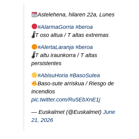
Astelehena, hilaren 22a, Lunes
#AlarmaGorria
#beroa
🌡T oso altua / T altas extremas
#AlertaLaranja
#beroa
🌡T altu iraunkorra / T altas
persistentes
#AbisuHoria
#BasoSutea
Baso-sute arriskua / Riesgo de
incendios
pic.twitter.com/Ru5EbXnE1j
— Euskalmet (@Euskalmet)
June
21, 2026