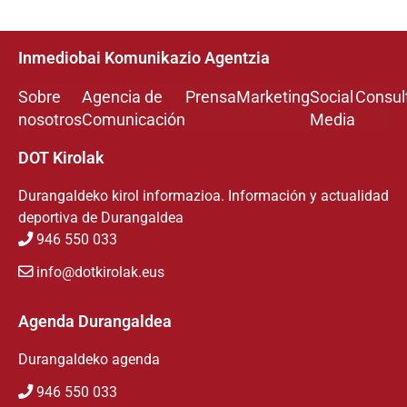
Inmediobai Komunikazio Agentzia
Sobre
Agencia de
Prensa
Marketing
Social
Consul
nosotros
Comunicación
Media
DOT Kirolak
Durangaldeko kirol informazioa. Información y actualidad
deportiva de Durangaldea
946 550 033
info@dotkirolak.eus
Agenda Durangaldea
Durangaldeko agenda
946 550 033