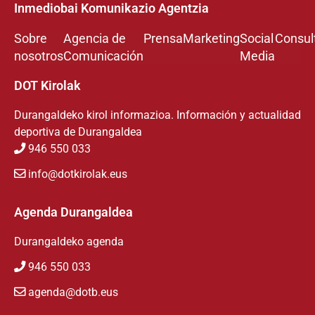
Inmediobai Komunikazio Agentzia
Sobre
Agencia de
Prensa
Marketing
Social
Consul
nosotros
Comunicación
Media
DOT Kirolak
Durangaldeko kirol informazioa. Información y actualidad
deportiva de Durangaldea
946 550 033
info@dotkirolak.eus
Agenda Durangaldea
Durangaldeko agenda
946 550 033
agenda@dotb.eus