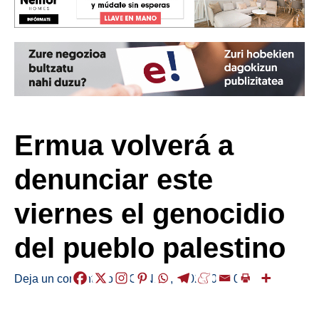
Ermua volverá a
denunciar este
viernes el genocidio
del pueblo palestino
Deja un comentario
/
AGENDA
,
/
2024-09-30