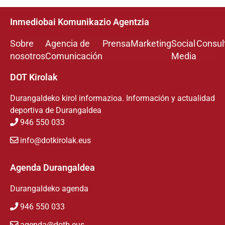
Inmediobai Komunikazio Agentzia
Sobre
Agencia de
Prensa
Marketing
Social
Consul
nosotros
Comunicación
Media
DOT Kirolak
Durangaldeko kirol informazioa. Información y actualidad
deportiva de Durangaldea
946 550 033
info@dotkirolak.eus
Agenda Durangaldea
Durangaldeko agenda
946 550 033
agenda@dotb.eus