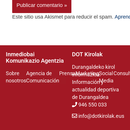
Este sitio usa Akismet para reducir el spam.
Aprend
Inmediobai
DOT Kirolak
Komunikazio Agentzia
Durangaldeko kirol
Sobre
Agencia de
Prensa
Marketing
Social
Consul
informazioa.
nosotros
Comunicación
Media
Información y
actualidad deportiva
de Durangaldea
946 550 033
info@dotkirolak.eus