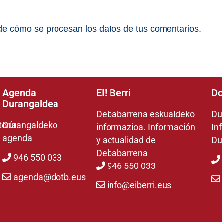
e cómo se procesan los datos de tus comentarios.
Agenda
EI! Berri
Do
Durangaldea
Debabarrena eskualdeko
Du
toría
Durangaldeko
informazioa. Información
In
agenda
y actualidad de
Du
Debabarrena
946 550 033
946 550 033
agenda@dotb.eus
info@eiberri.eus