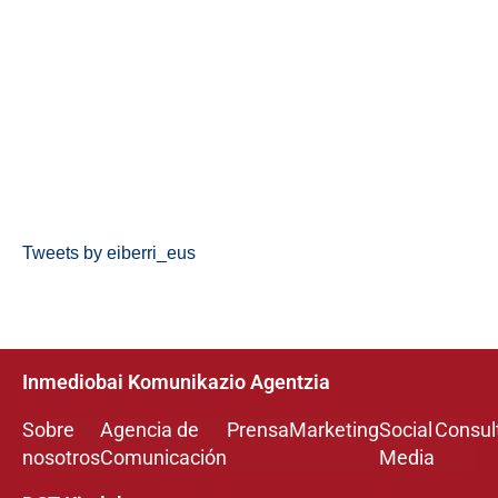
Tweets by eiberri_eus
Inmediobai Komunikazio Agentzia
Sobre
Agencia de
Prensa
Marketing
Social
Consul
nosotros
Comunicación
Media