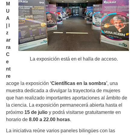
M
U
A
|
I
z
ar
ra
C
La exposición está en el halla de acceso.
e
nt
re
acoge la exposición
‘Científicas en la sombra’
, una
muestra dedicada a divulgar la trayectoria de mujeres
que han realizado importantes aportaciones al ámbito de
la ciencia. La exposición permanecerá abierta hasta el
próximo
15 de julio
y podrá visitarse gratuitamente en
horario de
8.00 a 22.00 horas
.
La iniciativa reúne varios paneles bilingües con las