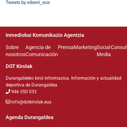
Tweets by eiberri_eus
Inmediobai Komunikazio Agentzia
Sobre
Agencia de
Prensa
Marketing
Social
Consul
nosotros
Comunicación
Media
DOT Kirolak
Durangaldeko kirol informazioa. Información y actualidad
deportiva de Durangaldea
946 550 033
info@dotkirolak.eus
Agenda Durangaldea