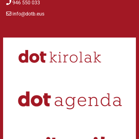
946 550 033
info@dotb.eus