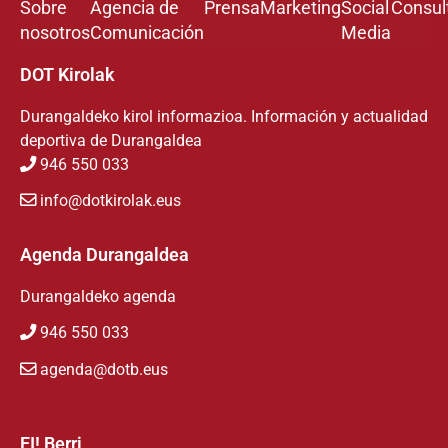
Sobre
Agencia de
Prensa
Marketing
Social
Consul
nosotros
Comunicación
Media
DOT Kirolak
Durangaldeko kirol informazioa. Información y actualidad
deportiva de Durangaldea
946 550 033
info@dotkirolak.eus
Agenda Durangaldea
Durangaldeko agenda
946 550 033
agenda@dotb.eus
EI! Berri